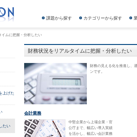
課題から探す
カテゴリーから探す
タイムに把握・分析したい
財務状況をリアルタイムに把握・分析したい
財務の見える化を推進し、
ンです。
を上げた
い
会計業務
中堅企業から上場企業・官
したい
公庁まで、幅広い導入実績
を活かし、幅広い会計業務